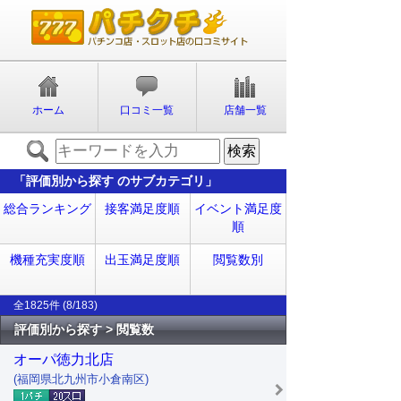
ホーム
口コミ一覧
店舗一覧
「評価別から探す のサブカテゴリ」
総合ランキング
接客満足度順
イベント満足度
順
機種充実度順
出玉満足度順
閲覧数別
全1825件 (8/183)
評価別から探す > 閲覧数
オーパ徳力北店
(福岡県北九州市小倉南区)