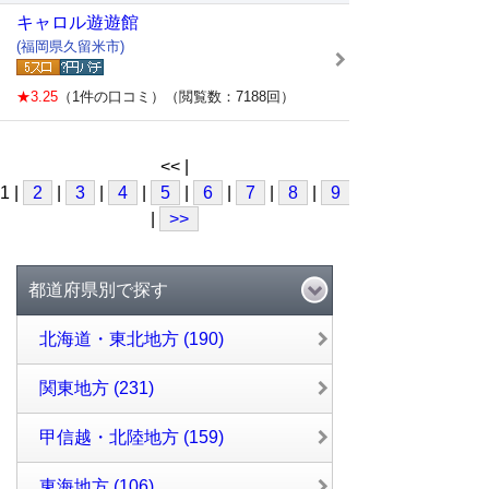
キャロル遊遊館
(福岡県久留米市)
★3.25
（1件の口コミ）（閲覧数：7188回）
<< |
1 |
2
|
3
|
4
|
5
|
6
|
7
|
8
|
9
|
10
|
>>
都道府県別で探す
北海道・東北地方 (190)
関東地方 (231)
甲信越・北陸地方 (159)
東海地方 (106)