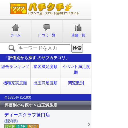
ホーム
口コミ一覧
店舗一覧
「評価別から探す のサブカテゴリ」
総合ランキング
接客満足度順
イベント満足度
順
機種充実度順
出玉満足度順
閲覧数別
全1825件 (1/183)
評価別から探す > 出玉満足度
ディーズクラブ笹口店
(新潟県)