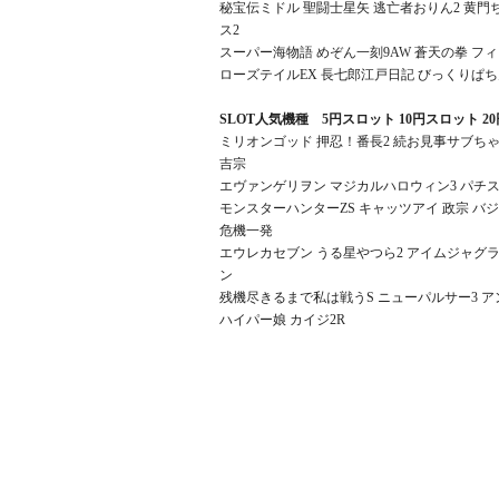
秘宝伝ミドル 聖闘士星矢 逃亡者おりん2 黄門ち
ス2
スーパー海物語 めぞん一刻9AW 蒼天の拳 フィー
ローズテイルEX 長七郎江戸日記 びっくりぱち
SLOT人気機種 5円スロット 10円スロット 2
ミリオンゴッド 押忍！番長2 続お見事サブちゃ
吉宗
エヴァンゲリヲン マジカルハロウィン3 パチス
モンスターハンターZS キャッツアイ 政宗 バジ
危機一発
エウレカセブン うる星やつら2 アイムジャグラ
ン
残機尽きるまで私は戦うS ニューパルサー3 
ハイパー娘 カイジ2R