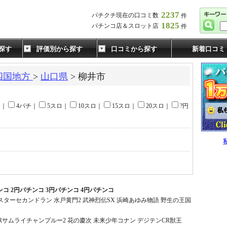
2237
パチクチ現在の口コミ数
件
1825
パチンコ店＆スロット店
件
探す
評価別から探す
口コミから探す
新着口コミ
四国地方
>
山口県
> 柳井市
チ｜
4パチ｜
5スロ｜
10スロ｜
15スロ｜
20スロ｜
?円
」
チンコ 2円パチンコ 3円パチンコ 4円パチンコ
ターセカンドラン 水戸黄門2 武神烈伝SX 浜崎あゆみ物語 野生の王国
CRサムライチャンプルー2 花の慶次 未来少年コナン デジテンCR獣王