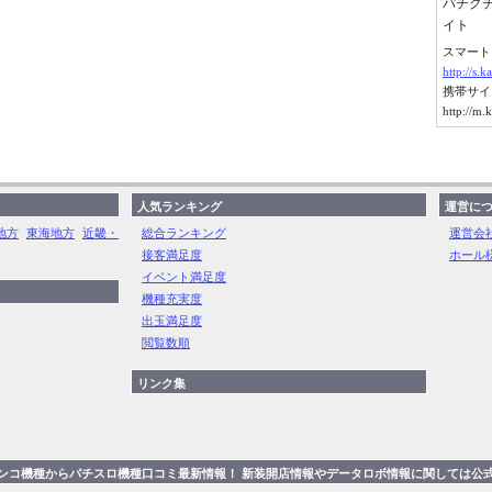
パチク
イト
スマート
http://s
携帯サイ
http://m
人気ランキング
運営に
地方
東海地方
近畿・
総合ランキング
運営会
接客満足度
ホール
イベント満足度
機種充実度
出玉満足度
閲覧数順
リンク集
ンコ機種からパチスロ機種口コミ最新情報！ 新装開店情報やデータロボ情報に関しては公