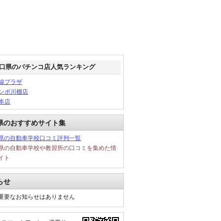
口県のパチンコ店人気ランキング
線プラザ
ンボ川棚店
本店
県のおすすめサイト集
県の自動車学校口コミ評判一覧
県の自動車学校や教習所の口コミを集めた情
イト
らせ
重要なお知らせはありません